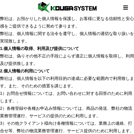
株式会社 KOUGA SYSTEM（以下、「弊社」）は、お問合せやお申
込みの際、お客様の個人情報をお預かりしております。
メニュー
弊社は、お預かりした個人情報を保護し、お客様に更なる信頼性と安心
感をご提供できるように努めて参ります。
弊社は、個人情報に関する法令を遵守し、個人情報の適切な取り扱いを
実現致します。
1.個人情報の取得、利用及び提供について
弊社は、偽りその他不正の手段によらず適正に個人情報を取得し、利用
及び提供致します。
2.個人情報の利用について
弊社は、個人情報を以下の利用目的の達成に必要な範囲内で利用致しま
す。また、そのための措置を講じます。
1）お問合せ情報については、お問い合わせに対する回答のために利用
します。。
2）各種登録や各種お申込み情報については、商品の発送、弊社の物流
業務管理遂行、サービスの提供のために利用します。
3）その他クライアント様向け各種情報については、業務上の連絡、打
合せ等、弊社の物流業務管理遂行、サービス提供のために利用します。