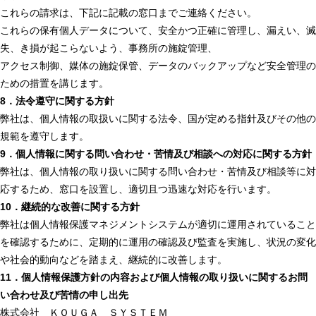
これらの請求は、下記に記載の窓口までご連絡ください。
これらの保有個人データについて、安全かつ正確に管理し、漏えい、滅
失、き損が起こらないよう、事務所の施錠管理、
アクセス制御、媒体の施錠保管、データのバックアップなど安全管理の
ための措置を講じます。
8．法令遵守に関する方針
弊社は、個人情報の取扱いに関する法令、国が定める指針及びその他の
規範を遵守します。
9．個人情報に関する問い合わせ・苦情及び相談への対応に関する方針
弊社は、個人情報の取り扱いに関する問い合わせ・苦情及び相談等に対
応するため、窓口を設置し、適切且つ迅速な対応を行います。
10．継続的な改善に関する方針
弊社は個人情報保護マネジメントシステムが適切に運用されていること
を確認するために、定期的に運用の確認及び監査を実施し、状況の変化
や社会的動向などを踏まえ、継続的に改善します。
11．個人情報保護方針の内容および個人情報の取り扱いに関するお問
い合わせ及び苦情の申し出先
株式会社 ＫＯＵＧＡ ＳＹＳＴＥＭ