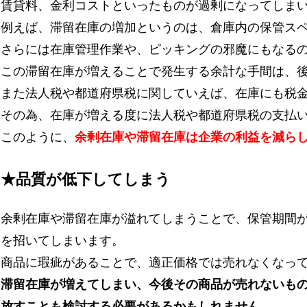
賃貸料、金利コストといったものが過剰になってしま
例えば、滞留在庫の増加というのは、倉庫内の保管ス
さらには在庫管理作業や、ピッキングの邪魔にもなる
この滞留在庫が増えることで発生する余計な手間は、
また法人税や都道府県税に関していえば、在庫にも税
その為、在庫が増える度に法人税や都道府県税の支払
このように、
余剰在庫や滞留在庫は企業の利益を減ら
★品質が低下してしまう
余剰在庫や滞留在庫が溢れてしまうことで、保管期間が
を招いてしまいます。
商品に瑕疵があることで、適正価格では売れなくなっ
滞留在庫が増えてしまい、今後その商品が売れないも
放すことも検討する必要があるかもしれません。